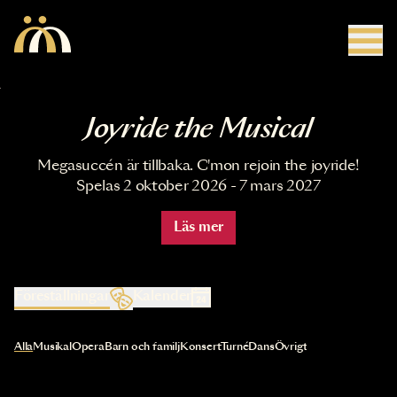
Hoppa till huvudinnehåll
Joyride the Musical
Megasuccén är tillbaka. C'mon rejoin the joyride!
Spelas 2 oktober 2026 - 7 mars 2027
Läs mer
Föreställningar
Kalender
Val av kategori uppdaterar innehållet automatiskt
Alla
Musikal
Opera
Barn och familj
Konsert
Turné
Dans
Övrigt