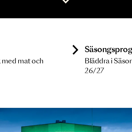
 dina filterkriterier
Visa alla
ck
Säso
 besök med mat och
Blädd
26/27