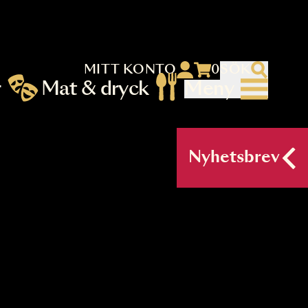
MITT KONTO
 menu)
llningar
Mat & dryck
Me
nu (primary) SV
Nyh