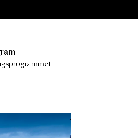
ngsprogram
ra i Säsongsprogrammet