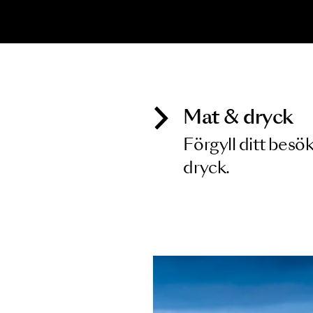
Inga föreställningar matchar
Mat & dry
Förgyll ditt
dryck.