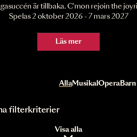
Joyride the Mu
Megasuccén är tillbaka. C'mon rejoin 
Spelas 2 oktober 2026 - 7 mar
Läs mer
r
Val av kategori
Alla
Musikal
Op