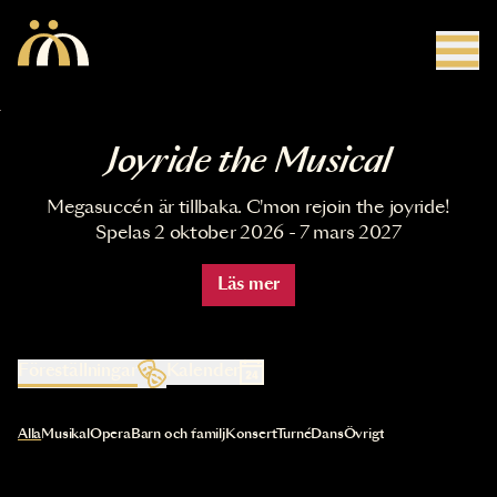
Hoppa till huvudinnehåll
Joyride the Musical
Megasuccén är tillbaka. C'mon rejoin the joyride!
Spelas 2 oktober 2026 - 7 mars 2027
Läs mer
Föreställningar
Kalender
Val av kategori uppdaterar innehållet automatiskt
Alla
Musikal
Opera
Barn och familj
Konsert
Turné
Dans
Övrigt