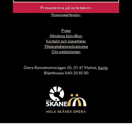
Prenumerera på nyhetsbrev
Personuppgiftspolicy
Press
Allmänna köpvillkor
Kontakt och öppettider
Tillgänglighetsredogörelse
Om webbplatsen
Östra Rönneholmsvägen 20, 211 47 Malmö,
Karta
Biljettkassa 040-20 85 00
HELA SKÅNES OPERA