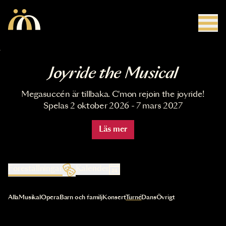
Hoppa till huvudinnehåll
Joyride the Musical
Megasuccén är tillbaka. C'mon rejoin the joyride!
Spelas 2 oktober 2026 - 7 mars 2027
Läs mer
Föreställningar
Kalender
Val av kategori uppdaterar innehållet automatiskt
Alla
Musikal
Opera
Barn och familj
Konsert
Turné
Dans
Övrigt