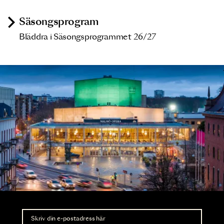
Säsongsprogram
Bläddra i Säsongsprogrammet 26/27
Nyhetsbrev
Ta del av förhandsinformation och biljettsläpp.