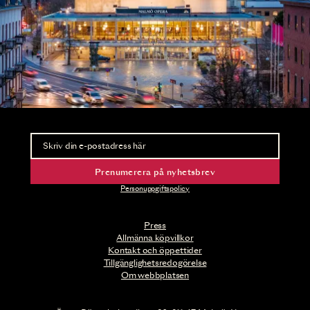
Nyhetsbrev
Ta del av förhandsinformation och biljettsläpp.
Prenumerera på nyhetsbrev
Personuppgiftspolicy
Press
Allmänna köpvillkor
Kontakt och öppettider
Tillgänglighetsredogörelse
Om webbplatsen