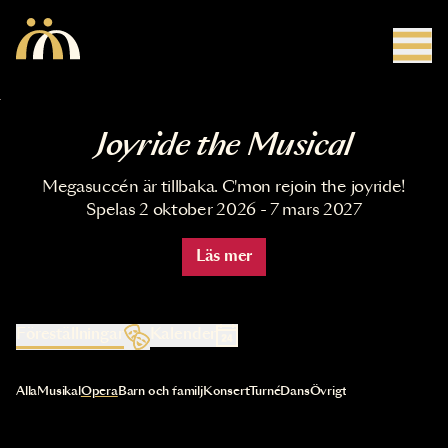
Hoppa till huvudinnehåll
Joyride the Musical
Megasuccén är tillbaka. C'mon rejoin the joyride!
Spelas 2 oktober 2026 - 7 mars 2027
Läs mer
Föreställningar
Kalender
Val av kategori uppdaterar innehållet automatiskt
Alla
Musikal
Opera
Barn och familj
Konsert
Turné
Dans
Övrigt