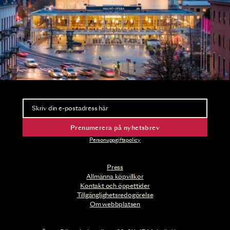
Nyhetsbrev
Ta del av förhandsinformation och biljettsläpp.
Prenumerera på nyhetsbrev
Personuppgiftspolicy
Press
Allmänna köpvillkor
Kontakt och öppettider
Tillgänglighetsredogörelse
Om webbplatsen