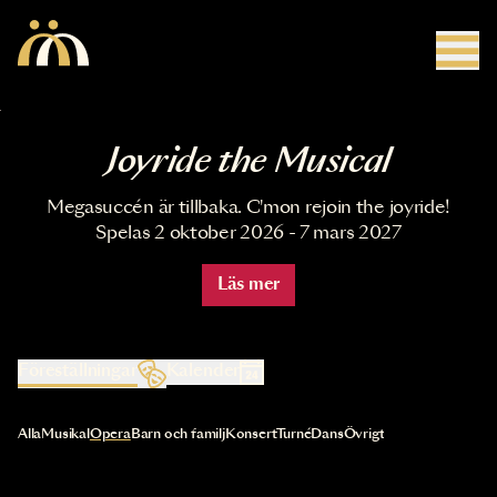
Hoppa till huvudinnehåll
Joyride the Musical
Megasuccén är tillbaka. C'mon rejoin the joyride!
Spelas 2 oktober 2026 - 7 mars 2027
Läs mer
Föreställningar
Kalender
Val av kategori uppdaterar innehållet automatiskt
Alla
Musikal
Opera
Barn och familj
Konsert
Turné
Dans
Övrigt