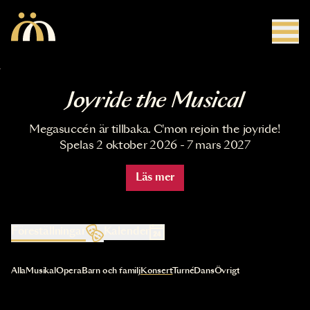
Hoppa till huvudinnehåll
Joyride the Musical
Megasuccén är tillbaka. C'mon rejoin the joyride!
Spelas 2 oktober 2026 - 7 mars 2027
Läs mer
Föreställningar
Kalender
Val av kategori uppdaterar innehållet automatiskt
Alla
Musikal
Opera
Barn och familj
Konsert
Turné
Dans
Övrigt