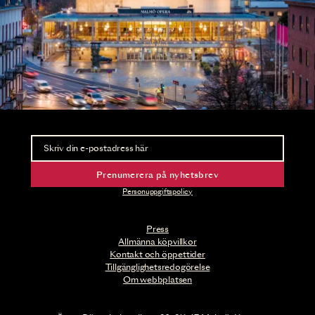
Nyhetsbrev
Ta del av förhandsinformation och biljettsläpp.
Prenumerera på nyhetsbrev
Personuppgiftspolicy
Press
Allmänna köpvillkor
Kontakt och öppettider
Tillgänglighetsredogörelse
Om webbplatsen