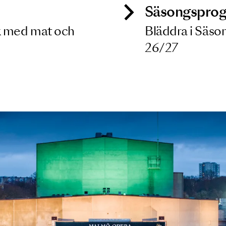
ck
Säso
 besök med mat och
Blädd
26/27