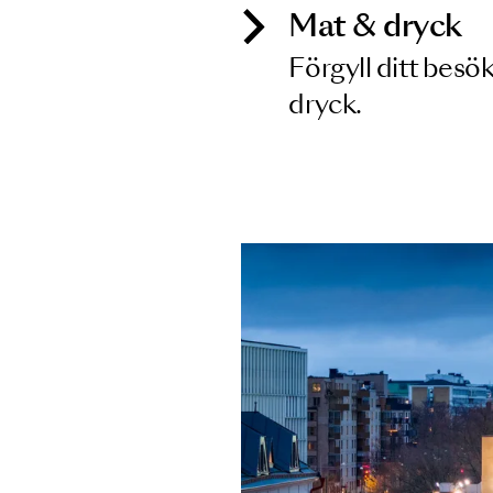
Mat & dry
Förgyll ditt
dryck.