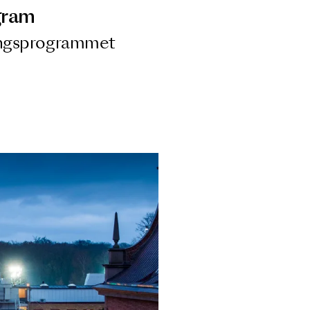
ngsprogram
ra i Säsongsprogrammet