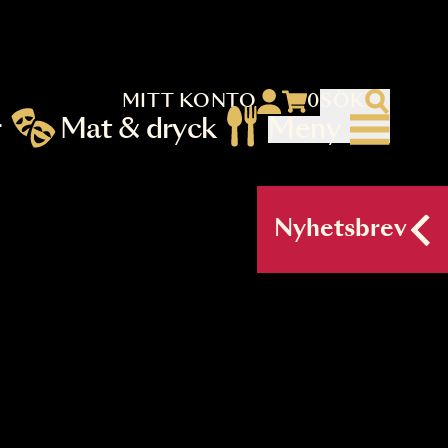
MITT KONTO
 menu)
llningar
Mat & dryck
Me
nu (primary) SV
Nyh