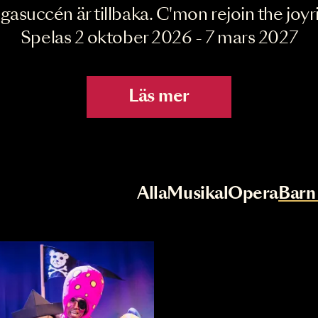
Joyride the Mu
Megasuccén är tillbaka. C'mon rejoin 
Spelas 2 oktober 2026 - 7 mar
Läs mer
r
Val av kategori
Alla
Musikal
Op