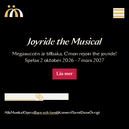
Hoppa till huvudinnehåll
Joyride the Musical
Megasuccén är tillbaka. C'mon rejoin the joyride!
Spelas 2 oktober 2026 - 7 mars 2027
Läs mer
Föreställningar
Kalender
Val av kategori uppdaterar innehållet automatiskt
Alla
Musikal
Opera
Barn och familj
Konsert
Turné
Dans
Övrigt