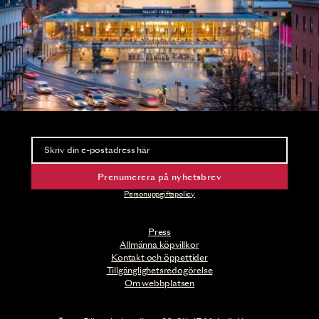
Nyhetsbrev
Ta del av förhandsinformation och biljettsläpp.
Prenumerera på nyhetsbrev
Personuppgiftspolicy
Press
Allmänna köpvillkor
Kontakt och öppettider
Tillgänglighetsredogörelse
Om webbplatsen