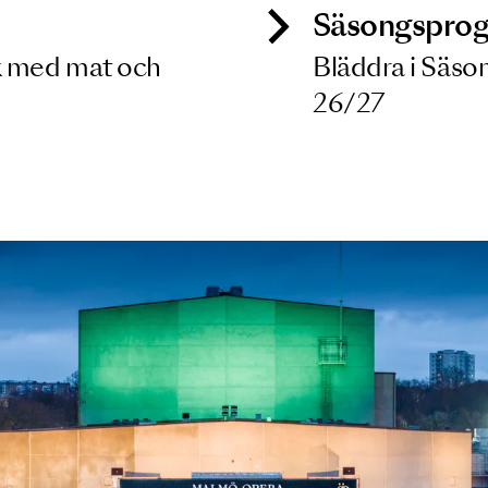
ck
Säso
 besök med mat och
Blädd
26/27