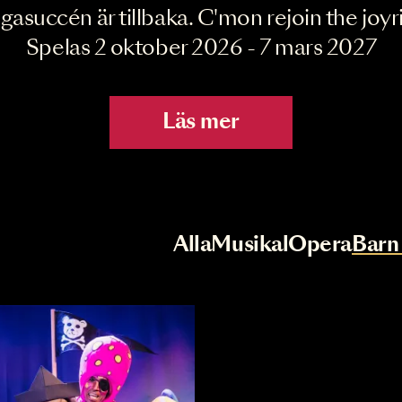
Joyride the Mu
Megasuccén är tillbaka. C'mon rejoin 
Spelas 2 oktober 2026 - 7 mar
Läs mer
r
Val av kategori
Alla
Musikal
Op