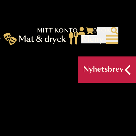
MITT KONTO
 menu)
llningar
Mat & dryck
Me
nu (primary) SV
Nyh