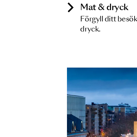
Mat & dry
Förgyll ditt
dryck.