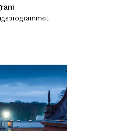
ngsprogram
ra i Säsongsprogrammet