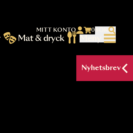
MITT KONTO
 menu)
llningar
Mat & dryck
Me
nu (primary) SV
Nyh