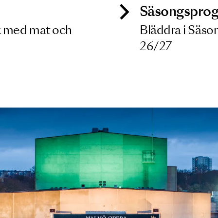
ck
Säso
 besök med mat och
Blädd
26/27