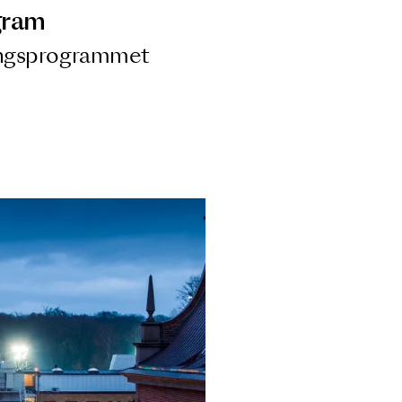
ngsprogram
ra i Säsongsprogrammet