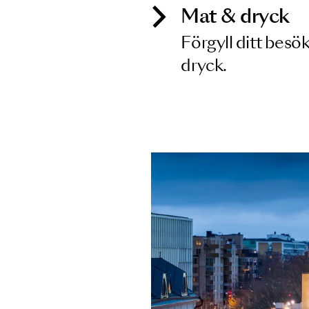
Mat & dry
Förgyll ditt
dryck.