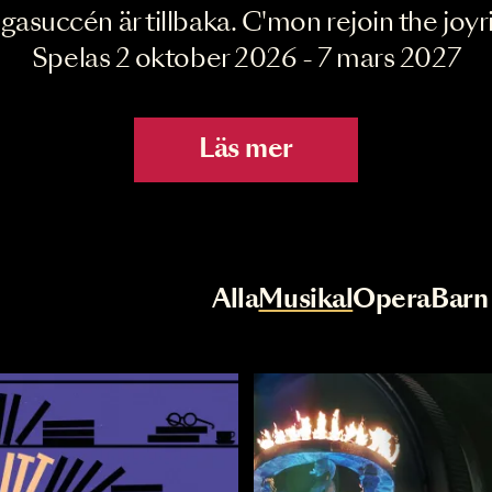
Joyride the Mu
Megasuccén är tillbaka. C'mon rejoin 
Spelas 2 oktober 2026 - 7 mar
Läs mer
r
Val av kategori
Alla
Musikal
Op