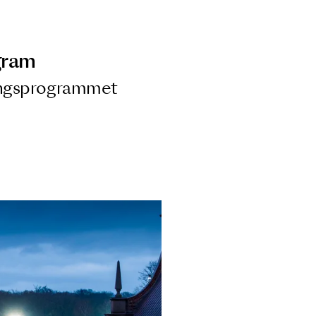
ngsprogram
ra i Säsongsprogrammet