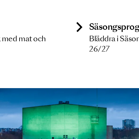
 dina filterkriterier
ck
Säso
 besök med mat och
Blädd
26/27