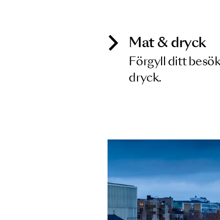
Inga föreställningar matchar
Mat & dry
Förgyll ditt
dryck.