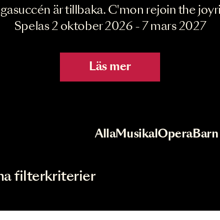
Joyride the Mu
Megasuccén är tillbaka. C'mon rejoin 
Spelas 2 oktober 2026 - 7 mar
Läs mer
r
Val av kategori
Alla
Musikal
Op