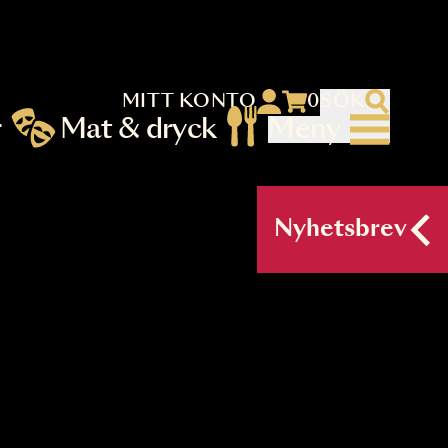
MITT KONTO
 menu)
llningar
Mat & dryck
Me
nu (primary) SV
Nyh