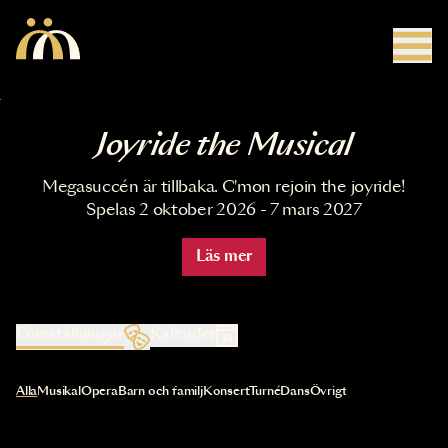
Hoppa till huvudinnehåll
Joyride the Musical
Megasuccén är tillbaka. C'mon rejoin the joyride!
Spelas 2 oktober 2026 - 7 mars 2027
Läs mer
Föreställningar
Kalender
Val av kategori uppdaterar innehållet automatiskt
Alla
Musikal
Opera
Barn och familj
Konsert
Turné
Dans
Övrigt