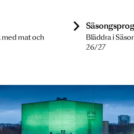
 dina filterkriterier
ck
Säso
 besök med mat och
Blädd
26/27