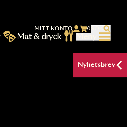
MITT KONTO
 menu)
llningar
Mat & dryck
Me
nu (primary) SV
Nyh