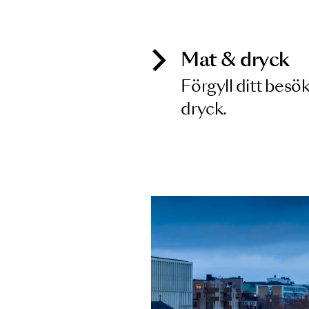
Inga föreställningar matchar
Mat & dry
Förgyll ditt
dryck.