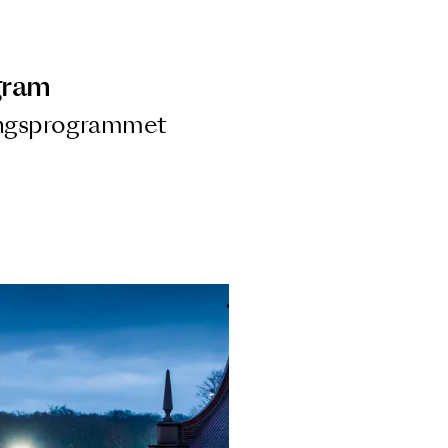
ngsprogram
ra i Säsongsprogrammet