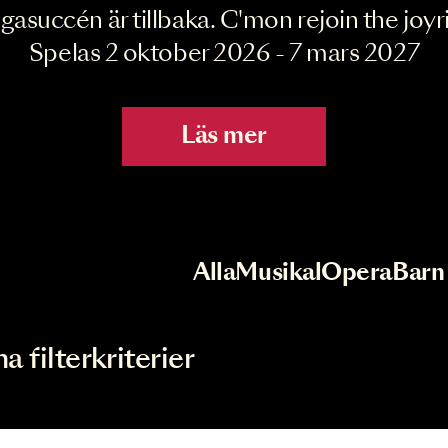
Joyride the Mu
Megasuccén är tillbaka. C'mon rejoin 
Spelas 2 oktober 2026 - 7 mar
Läs mer
r
Val av kategori
Alla
Musikal
Op