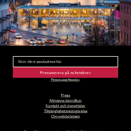
Nyhetsbrev
Ta del av förhandsinformation och biljettsläpp.
Prenumerera på nyhetsbrev
Personuppgiftspolicy
Press
Allmänna köpvillkor
Kontakt och öppettider
Tillgänglighetsredogörelse
Om webbplatsen