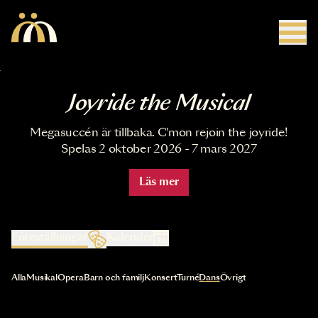
Hoppa till huvudinnehåll
Joyride the Musical
Megasuccén är tillbaka. C'mon rejoin the joyride!
Spelas 2 oktober 2026 - 7 mars 2027
Läs mer
Föreställningar
Kalender
Val av kategori uppdaterar innehållet automatiskt
Alla
Musikal
Opera
Barn och familj
Konsert
Turné
Dans
Övrigt