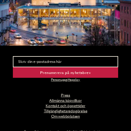
Nyhetsbrev
Ta del av förhandsinformation och biljettsläpp.
Prenumerera på nyhetsbrev
Personuppgiftspolicy
Press
Allmänna köpvillkor
Kontakt och öppettider
Tillgänglighetsredogörelse
Om webbplatsen