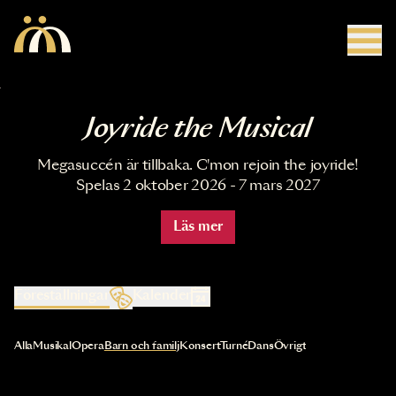
Hoppa till huvudinnehåll
Joyride the Musical
Megasuccén är tillbaka. C'mon rejoin the joyride!
Spelas 2 oktober 2026 - 7 mars 2027
Läs mer
Föreställningar
Kalender
Val av kategori uppdaterar innehållet automatiskt
Alla
Musikal
Opera
Barn och familj
Konsert
Turné
Dans
Övrigt