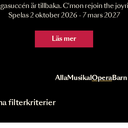
Joyride the Mu
Megasuccén är tillbaka. C'mon rejoin 
Spelas 2 oktober 2026 - 7 mar
Läs mer
r
Val av kategori
Alla
Musikal
Op