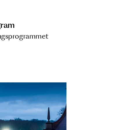
ngsprogram
ra i Säsongsprogrammet