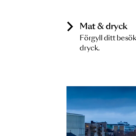
Inga föreställningar matchar
Mat & dry
Förgyll ditt
dryck.