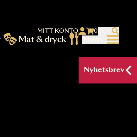
MITT KONTO
 menu)
llningar
Mat & dryck
Me
nu (primary) SV
Nyh