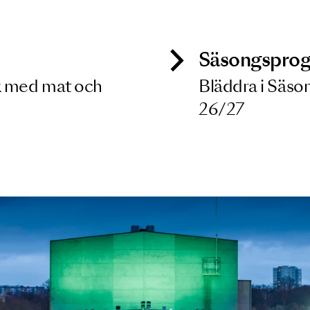
 dina filterkriterier
ck
Säso
 besök med mat och
Blädd
26/27