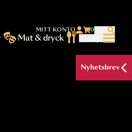
MITT KONTO
 menu)
llningar
Mat & dryck
Me
nu (primary) SV
Nyh