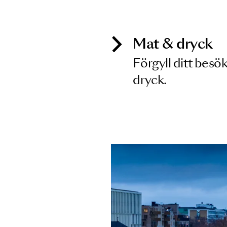
Inga föreställningar matchar
Mat & dry
Förgyll ditt
dryck.