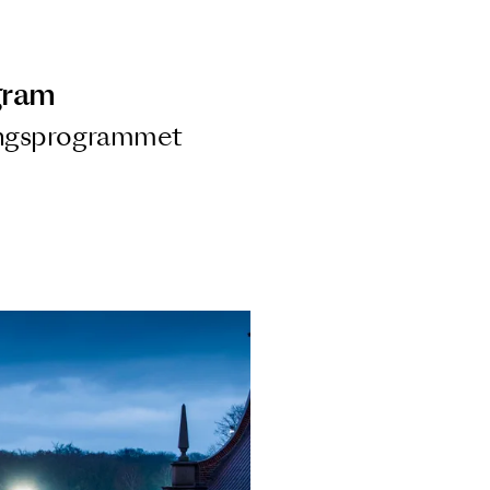
ngsprogram
ra i Säsongsprogrammet