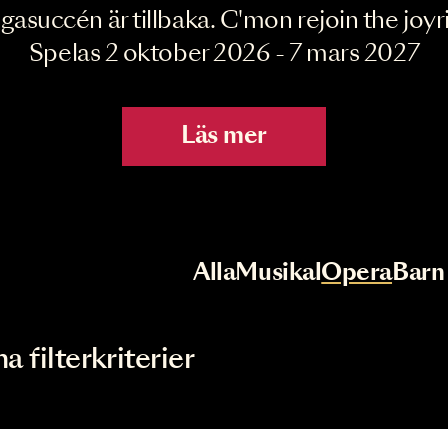
Joyride the Mu
Megasuccén är tillbaka. C'mon rejoin 
Spelas 2 oktober 2026 - 7 mar
Läs mer
r
Val av kategori
Alla
Musikal
Op