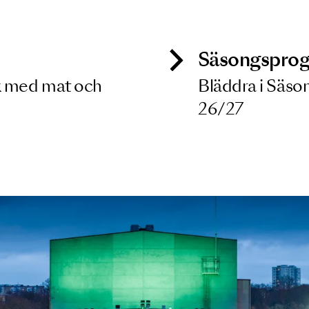
 dina filterkriterier
ck
Säso
 besök med mat och
Blädd
26/27