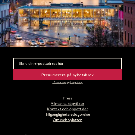
Nyhetsbrev
Ta del av förhandsinformation och biljettsläpp.
Prenumerera på nyhetsbrev
Personuppgiftspolicy
Press
Allmänna köpvillkor
Kontakt och öppettider
Tillgänglighetsredogörelse
Om webbplatsen