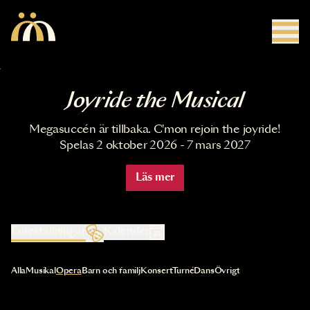
Hoppa till huvudinnehåll
Joyride the Musical
Megasuccén är tillbaka. C'mon rejoin the joyride!
Spelas 2 oktober 2026 - 7 mars 2027
Läs mer
Föreställningar
Kalender
Val av kategori uppdaterar innehållet automatiskt
Alla
Musikal
Opera
Barn och familj
Konsert
Turné
Dans
Övrigt