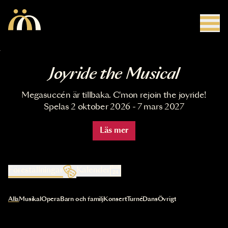
Hoppa till huvudinnehåll
Joyride the Musical
Megasuccén är tillbaka. C'mon rejoin the joyride!
Spelas 2 oktober 2026 - 7 mars 2027
Läs mer
Föreställningar
Kalender
Val av kategori uppdaterar innehållet automatiskt
Alla
Musikal
Opera
Barn och familj
Konsert
Turné
Dans
Övrigt