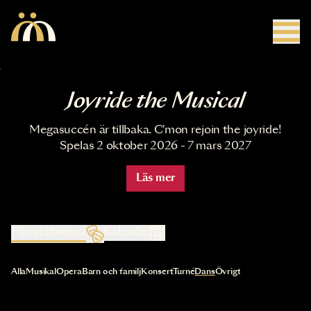
Hoppa till huvudinnehåll
Joyride the Musical
Megasuccén är tillbaka. C'mon rejoin the joyride!
Spelas 2 oktober 2026 - 7 mars 2027
Läs mer
Föreställningar
Kalender
Val av kategori uppdaterar innehållet automatiskt
Alla
Musikal
Opera
Barn och familj
Konsert
Turné
Dans
Övrigt