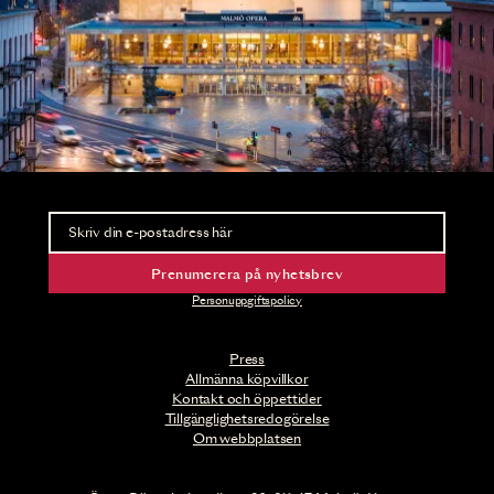
Nyhetsbrev
Ta del av förhandsinformation och biljettsläpp.
Prenumerera på nyhetsbrev
Personuppgiftspolicy
Press
Allmänna köpvillkor
Kontakt och öppettider
Tillgänglighetsredogörelse
Om webbplatsen