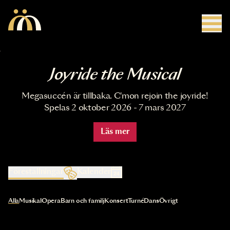
Hoppa till huvudinnehåll
Joyride the Musical
Megasuccén är tillbaka. C'mon rejoin the joyride!
Spelas 2 oktober 2026 - 7 mars 2027
Läs mer
Föreställningar
Kalender
Val av kategori uppdaterar innehållet automatiskt
Alla
Musikal
Opera
Barn och familj
Konsert
Turné
Dans
Övrigt