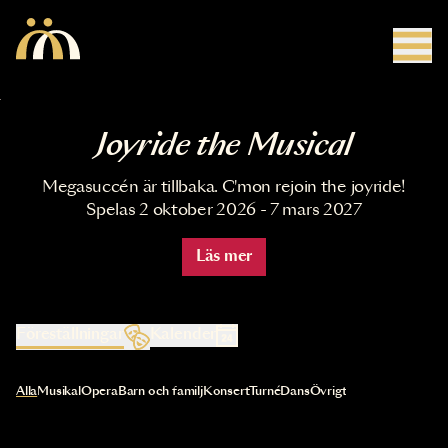
Hoppa till huvudinnehåll
Joyride the Musical
Megasuccén är tillbaka. C'mon rejoin the joyride!
Spelas 2 oktober 2026 - 7 mars 2027
Läs mer
Föreställningar
Kalender
Val av kategori uppdaterar innehållet automatiskt
Alla
Musikal
Opera
Barn och familj
Konsert
Turné
Dans
Övrigt