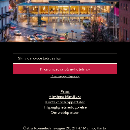
Nyhetsbrev
Ta del av förhandsinformation och biljettsläpp.
Prenumerera på nyhetsbrev
Personuppgiftspolicy
Press
Allmänna köpvillkor
Kontakt och öppettider
Tillgänglighetsredogörelse
Om webbplatsen
Östra Rönneholmsvägen 20, 211 47 Malmö,
Karta