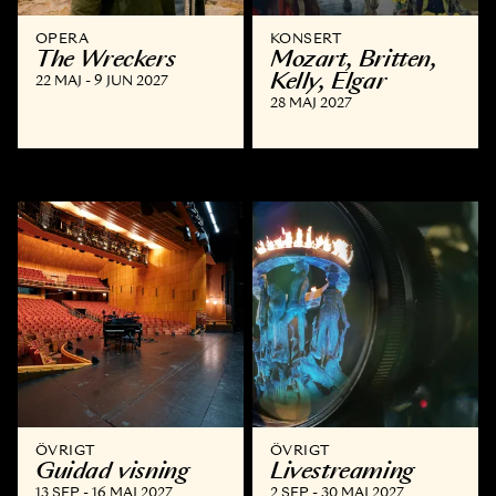
OPERA
KONSERT
The Wreckers
Mozart, Britten,
Kelly, Elgar
22 MAJ - 9 JUN 2027
28 MAJ 2027
ÖVRIGT
ÖVRIGT
Guidad visning
Livestreaming
13 SEP - 16 MAJ 2027
2 SEP - 30 MAJ 2027