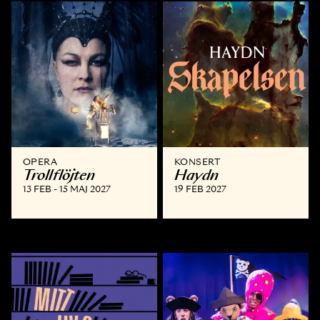
OPERA
KONSERT
Trollflöjten
Haydn
13 FEB - 15 MAJ 2027
19 FEB 2027