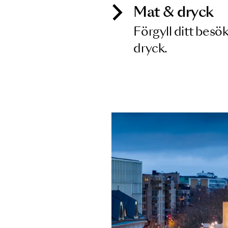
Mat & dry
Förgyll ditt
dryck.