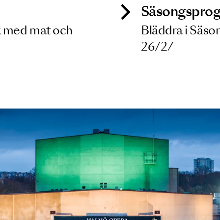
ck
Säso
 besök med mat och
Blädd
26/27