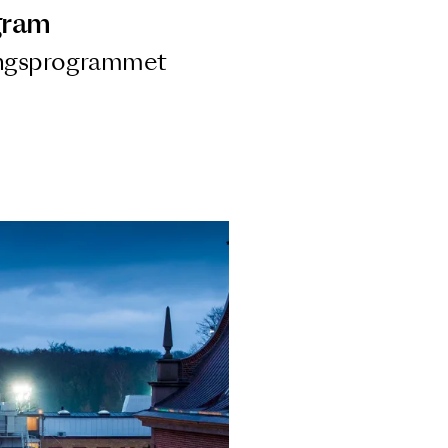
ngsprogram
ra i Säsongsprogrammet