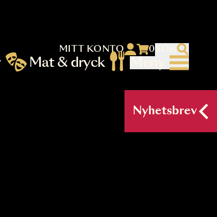
MITT KONTO
 menu)
llningar
Mat & dryck
Me
nu (primary) SV
Nyh