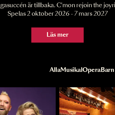
Joyride the Mu
Megasuccén är tillbaka. C'mon rejoin 
Spelas 2 oktober 2026 - 7 mar
Läs mer
r
Val av kategori
Alla
Musikal
Op