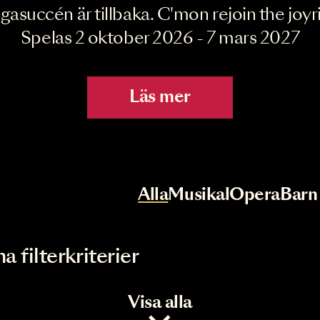
Joyride the Mu
Megasuccén är tillbaka. C'mon rejoin 
Spelas 2 oktober 2026 - 7 mar
Läs mer
r
Val av kategori
Alla
Musikal
Op