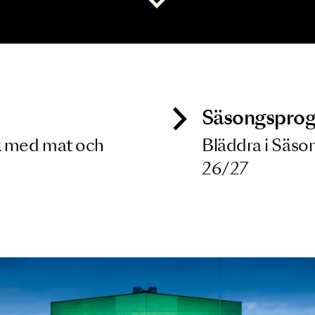
 dina filterkriterier
Visa alla
ck
Säso
 besök med mat och
Blädd
26/27