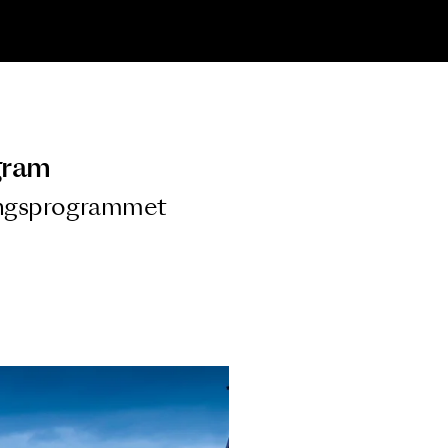
ngsprogram
ra i Säsongsprogrammet