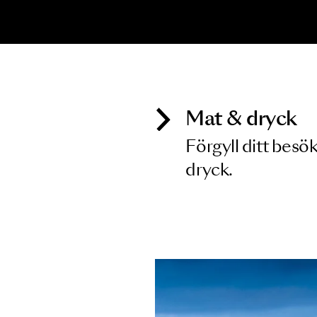
Inga föreställningar matchar
Mat & dry
Förgyll ditt
dryck.