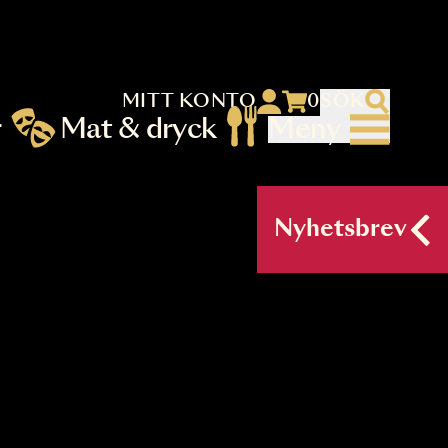
MITT KONTO
 menu)
llningar
Mat & dryck
Me
nu (primary) SV
Nyh