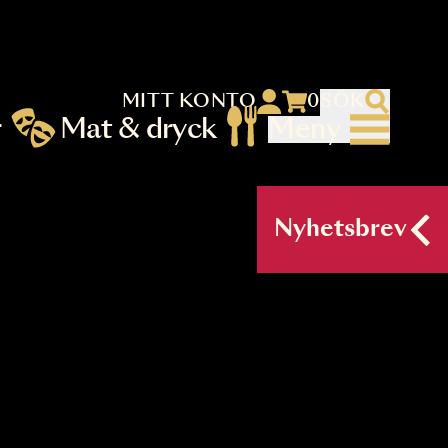
MITT KONTO
 menu)
llningar
Mat & dryck
Me
nu (primary) SV
Nyh