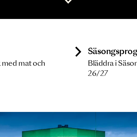
 dina filterkriterier
Visa alla
ck
Säso
 besök med mat och
Blädd
26/27