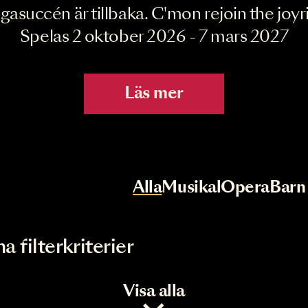
Joyride the Mu
Megasuccén är tillbaka. C'mon rejoin 
Spelas 2 oktober 2026 - 7 mar
Läs mer
r
Val av kategori
Alla
Musikal
Op