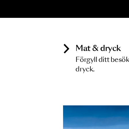
Inga föreställningar matchar
Mat & dry
Förgyll ditt
dryck.