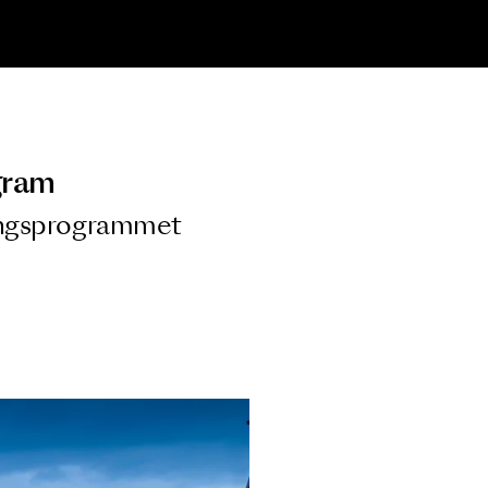
ngsprogram
ra i Säsongsprogrammet