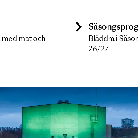
 dina filterkriterier
ck
Säso
 besök med mat och
Blädd
26/27