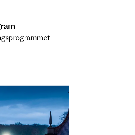
ngsprogram
ra i Säsongsprogrammet