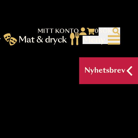
MITT KONTO
 menu)
llningar
Mat & dryck
Me
nu (primary) SV
Nyh