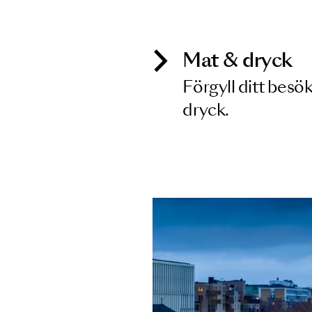
Inga föreställningar matchar
Mat & dry
Förgyll ditt
dryck.