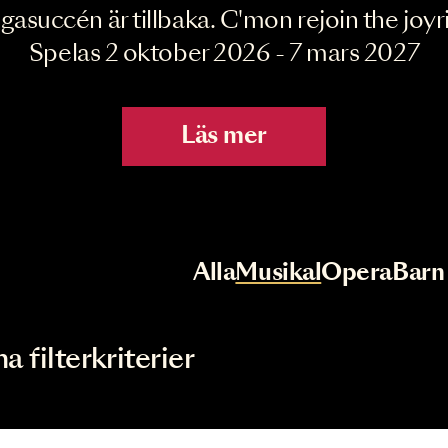
Joyride the Mu
Megasuccén är tillbaka. C'mon rejoin 
Spelas 2 oktober 2026 - 7 mar
Läs mer
r
Val av kategori
Alla
Musikal
Op