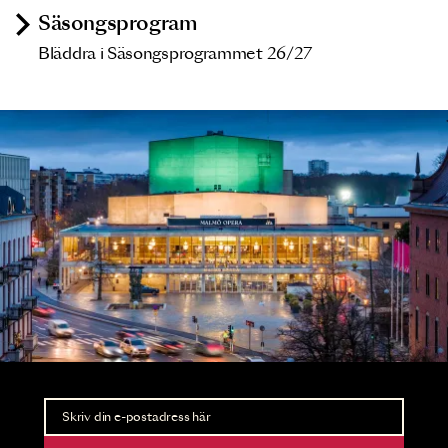
Säsongsprogram
Bläddra i Säsongsprogrammet 26/27
Nyhetsbrev
Ta del av förhandsinformation och biljettsläpp.