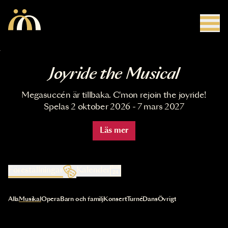
Hoppa till huvudinnehåll
Joyride the Musical
Megasuccén är tillbaka. C'mon rejoin the joyride!
Spelas 2 oktober 2026 - 7 mars 2027
Läs mer
Föreställningar
Kalender
Val av kategori uppdaterar innehållet automatiskt
Alla
Musikal
Opera
Barn och familj
Konsert
Turné
Dans
Övrigt