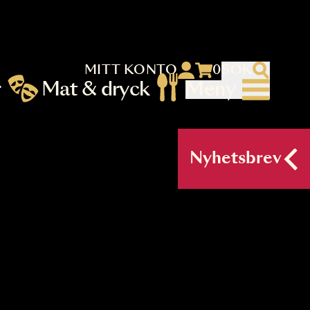
MITT KONTO
 menu)
llningar
Mat & dryck
Me
nu (primary) SV
Nyh