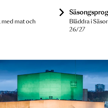
9 OKT 2026
ck
Säso
 besök med mat och
Blädd
26/27