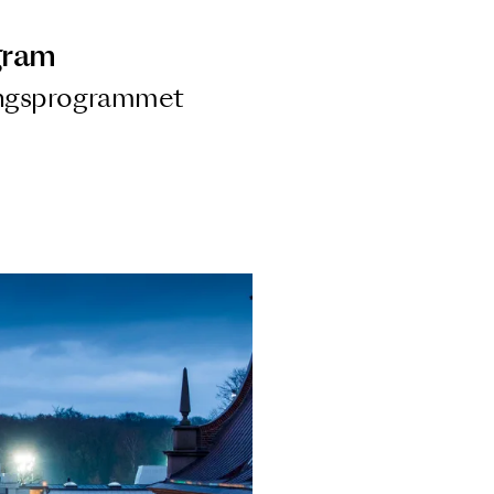
ngsprogram
ra i Säsongsprogrammet