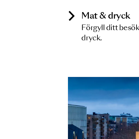
Mat & dry
Förgyll ditt
dryck.