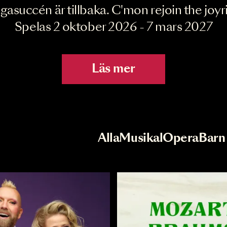
Joyride the Mu
Megasuccén är tillbaka. C'mon rejoin 
Spelas 2 oktober 2026 - 7 mar
Läs mer
r
Val av kategori
Alla
Musikal
Op