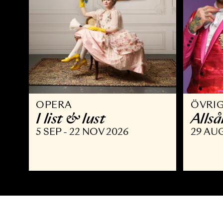
OPERA
Ö
I list & lust
A
5 SEP - 22 NOV 2026
2